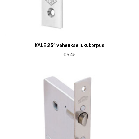
KALE 251 vaheukse lukukorpus
€
5.45