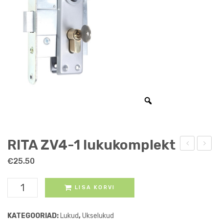
RITA ZV4-1 lukukomplekt
2R
lukuk
€
25.50
pindlukk
RITA
LISA KORVI
ZV4-
1
KATEGOORIAD:
Lukud
,
Ukselukud