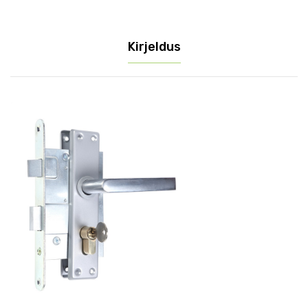
lukukomplekt
kogus
Kirjeldus