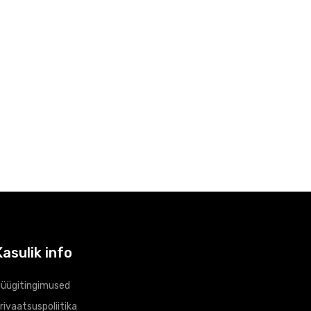
Kasulik info
üügitingimused
rivaatsuspoliitika