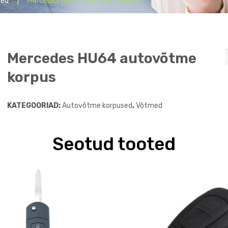
sed
Mercedes HU64 autovõtme korpus
Mercedes HU64 autovõtme
korpus
KATEGOORIAD:
Autovõtme korpused
,
Võtmed
Seotud tooted