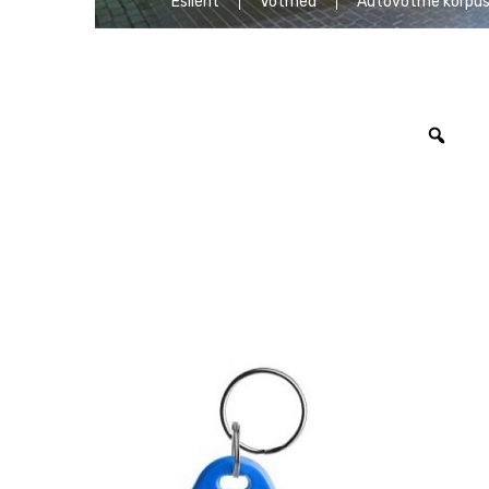
Esileht
Võtmed
Autovõtme korpu