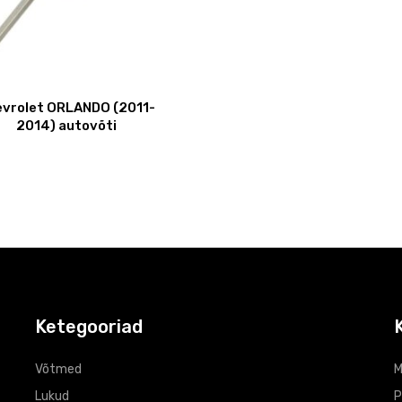
vrolet ORLANDO (2011-
2014) autovõti
Ketegooriad
Võtmed
M
Lukud
P