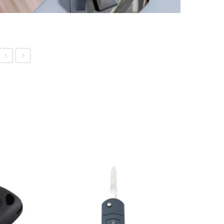
HU64
HU64
autovõtme
autovõtme
korpus
korpus