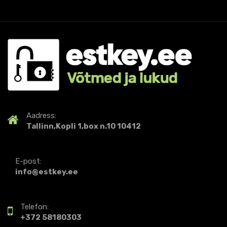
A
adress
:
Tallinn,Kopli 1,box n.10 10412
E-post:
info@estkey.ee
Telefon:
+372 58180303