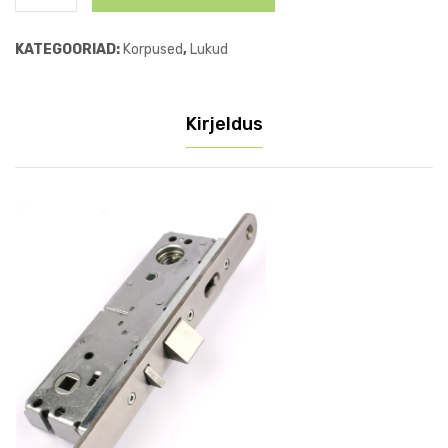
DL2105
35mm.
KATEGOORIAD:
Korpused
,
Lukud
lukukorpus
kogus
Kirjeldus