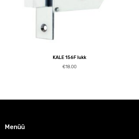
KALE 156F lukk
€
18.00
Menüü