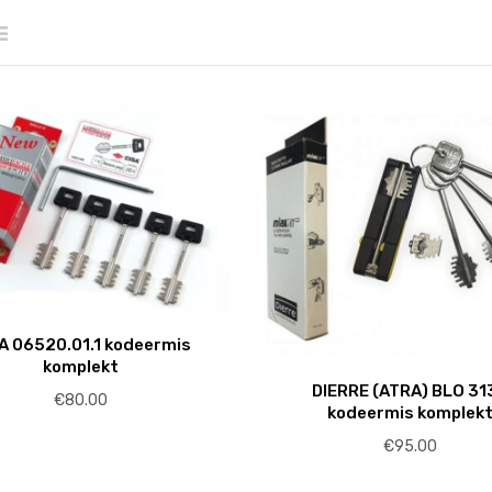
A 06520.01.1 kodeermis
komplekt
DIERRE (ATRA) BLO 31
€
80.00
kodeermis komplek
€
95.00